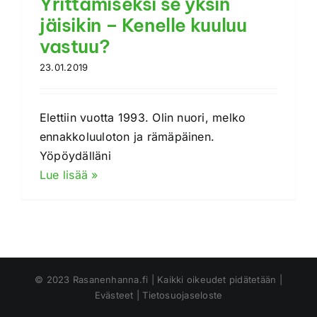
Yrittämiseksi se yksin
jäisikin – Kenelle kuuluu
vastuu?
23.01.2019
Elettiin vuotta 1993. Olin nuori, melko
ennakkoluuloton ja rämäpäinen.
Yöpöydälläni
Lue lisää »
© 2023 Rasanenhanna.fi | Kaikki oikeudet pidätetään |
Evästeet
|
Tietosuojaseloste